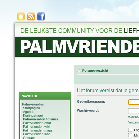
Forumoverzicht
Het forum vereist dat je ger
NAVIGATIE
Gebruikersnaam:
Palmvrienden
Startpagina
Wachtwoord:
Agenda
Kortingskaart
Wachtw
Palmvrienden forums
Verzend
Palmvrienden chat
Palmvrienden wiki
Log
Palmvrienden maps
Palmvrienden label
Mij
Contact