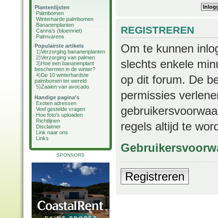
Plantenlijsten
Palmbomen
Winterharde palmbomen
Bananenplanten
REGISTREREN
Canna's (bloemriet)
Palmvarens
Om te kunnen inlog
Populairste artikels
1)
Verzorging bananenplanten
2)
Verzorging van palmen
slechts enkele min
3)
Hoe een bananenplant
beschermen in de winter?
4)
De 10 winterhardste
op dit forum. De b
palmbomen ter wereld
5)
Zaaien van avocado
permissies verlene
Handige pagina's
Exoten adressen
gebruikersvoorwaar
Veel gestelde vragen
Hoe foto's uploaden
Richtlijnen
regels altijd te wo
Disclaimer
Link naar ons
Links
Gebruikersvoorw
SPONSORS
Registreren