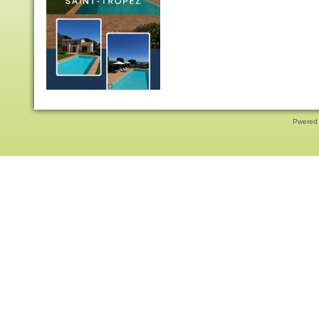
Pwered