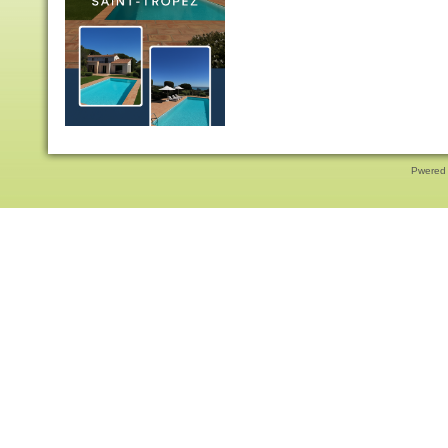
Pwered