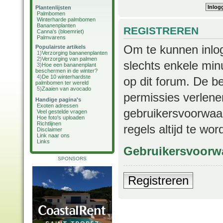
Plantenlijsten
Palmbomen
Winterharde palmbomen
Bananenplanten
REGISTREREN
Canna's (bloemriet)
Palmvarens
Om te kunnen inlog
Populairste artikels
1)
Verzorging bananenplanten
2)
Verzorging van palmen
slechts enkele min
3)
Hoe een bananenplant
beschermen in de winter?
4)
De 10 winterhardste
op dit forum. De b
palmbomen ter wereld
5)
Zaaien van avocado
permissies verlene
Handige pagina's
Exoten adressen
gebruikersvoorwaar
Veel gestelde vragen
Hoe foto's uploaden
Richtlijnen
regels altijd te wo
Disclaimer
Link naar ons
Links
Gebruikersvoorw
SPONSORS
Registreren