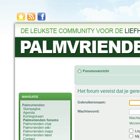
Forumoverzicht
Het forum vereist dat je ger
NAVIGATIE
Gebruikersnaam:
Palmvrienden
Startpagina
Wachtwoord:
Agenda
Kortingskaart
Wachtw
Palmvrienden forums
Verzend
Palmvrienden chat
Palmvrienden wiki
Log
Palmvrienden maps
Palmvrienden label
Mij
Contact