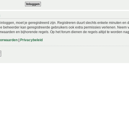
N
nloggen, moet je geregistreerd zijn. Registreren duurt slechts enkele minuten en 
De beheerder kan geregistreerde gebruikers ook extra permissies verlenen. Neem vo
rwaarden en bijhorende regels. Op het forum dienen de regels altijd te worden nag
oorwaarden
|
Privacybeleid