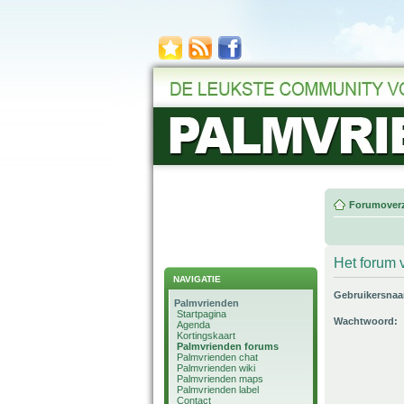
Forumoverz
Het forum v
NAVIGATIE
Gebruikersna
Palmvrienden
Startpagina
Wachtwoord:
Agenda
Kortingskaart
Palmvrienden forums
Palmvrienden chat
Palmvrienden wiki
Palmvrienden maps
Palmvrienden label
Contact