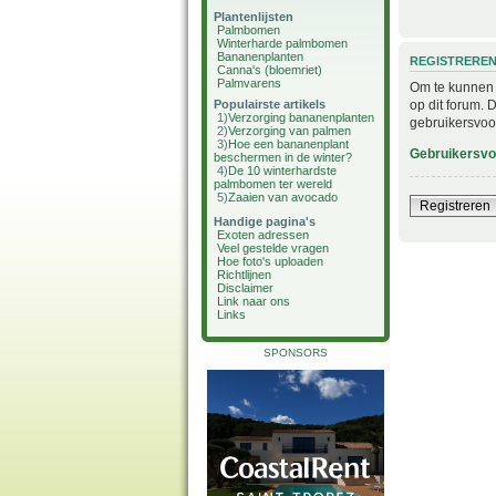
Plantenlijsten
Palmbomen
Winterharde palmbomen
Bananenplanten
REGISTRERE
Canna's (bloemriet)
Palmvarens
Om te kunnen i
op dit forum. 
Populairste artikels
1)
Verzorging bananenplanten
gebruikersvoo
2)
Verzorging van palmen
3)
Hoe een bananenplant
Gebruikersv
beschermen in de winter?
4)
De 10 winterhardste
palmbomen ter wereld
5)
Zaaien van avocado
Registreren
Handige pagina's
Exoten adressen
Veel gestelde vragen
Hoe foto's uploaden
Richtlijnen
Disclaimer
Link naar ons
Links
SPONSORS