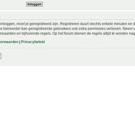
N
nloggen, moet je geregistreerd zijn. Registreren duurt slechts enkele minuten en 
De beheerder kan geregistreerde gebruikers ook extra permissies verlenen. Neem vo
rwaarden en bijhorende regels. Op het forum dienen de regels altijd te worden nag
oorwaarden
|
Privacybeleid