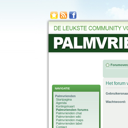
Forumoverz
Het forum v
NAVIGATIE
Gebruikersna
Palmvrienden
Startpagina
Wachtwoord:
Agenda
Kortingskaart
Palmvrienden forums
Palmvrienden chat
Palmvrienden wiki
Palmvrienden maps
Palmvrienden label
Contact