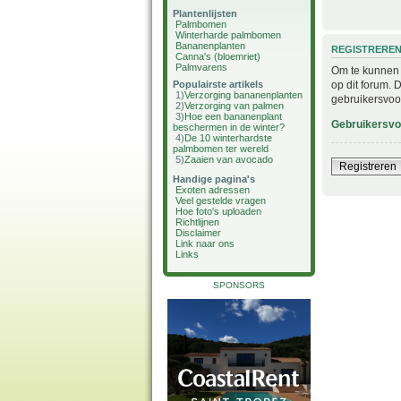
Plantenlijsten
Palmbomen
Winterharde palmbomen
Bananenplanten
REGISTRERE
Canna's (bloemriet)
Palmvarens
Om te kunnen i
op dit forum. 
Populairste artikels
1)
Verzorging bananenplanten
gebruikersvoo
2)
Verzorging van palmen
3)
Hoe een bananenplant
Gebruikersv
beschermen in de winter?
4)
De 10 winterhardste
palmbomen ter wereld
5)
Zaaien van avocado
Registreren
Handige pagina's
Exoten adressen
Veel gestelde vragen
Hoe foto's uploaden
Richtlijnen
Disclaimer
Link naar ons
Links
SPONSORS