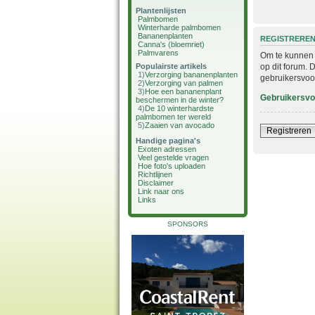
Plantenlijsten
Palmbomen
Winterharde palmbomen
Bananenplanten
REGISTRERE
Canna's (bloemriet)
Palmvarens
Om te kunnen i
op dit forum. 
Populairste artikels
1)
Verzorging bananenplanten
gebruikersvoo
2)
Verzorging van palmen
3)
Hoe een bananenplant
Gebruikersv
beschermen in de winter?
4)
De 10 winterhardste
palmbomen ter wereld
5)
Zaaien van avocado
Registreren
Handige pagina's
Exoten adressen
Veel gestelde vragen
Hoe foto's uploaden
Richtlijnen
Disclaimer
Link naar ons
Links
SPONSORS