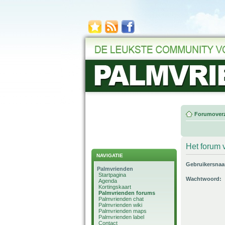
Forumoverz
Het forum v
NAVIGATIE
Gebruikersna
Palmvrienden
Startpagina
Wachtwoord:
Agenda
Kortingskaart
Palmvrienden forums
Palmvrienden chat
Palmvrienden wiki
Palmvrienden maps
Palmvrienden label
Contact