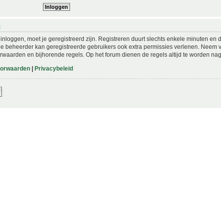
N
nloggen, moet je geregistreerd zijn. Registreren duurt slechts enkele minuten en 
De beheerder kan geregistreerde gebruikers ook extra permissies verlenen. Neem vo
rwaarden en bijhorende regels. Op het forum dienen de regels altijd te worden nag
oorwaarden
|
Privacybeleid