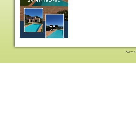
Pwered