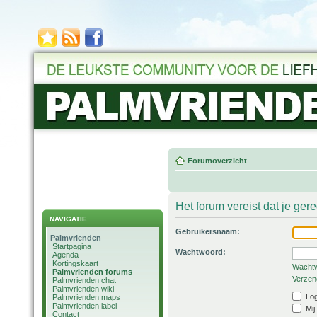
Forumoverzicht
Het forum vereist dat je ger
NAVIGATIE
Gebruikersnaam:
Palmvrienden
Startpagina
Wachtwoord:
Agenda
Kortingskaart
Wachtw
Palmvrienden forums
Verzend
Palmvrienden chat
Palmvrienden wiki
Log
Palmvrienden maps
Palmvrienden label
Mij
Contact