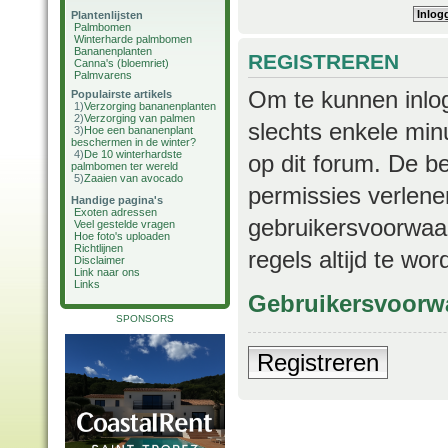
Plantenlijsten
Palmbomen
Winterharde palmbomen
Bananenplanten
REGISTREREN
Canna's (bloemriet)
Palmvarens
Om te kunnen inlog
Populairste artikels
1)
Verzorging bananenplanten
2)
Verzorging van palmen
slechts enkele min
3)
Hoe een bananenplant
beschermen in de winter?
4)
De 10 winterhardste
op dit forum. De b
palmbomen ter wereld
5)
Zaaien van avocado
permissies verlene
Handige pagina's
Exoten adressen
gebruikersvoorwaar
Veel gestelde vragen
Hoe foto's uploaden
Richtlijnen
regels altijd te wo
Disclaimer
Link naar ons
Links
Gebruikersvoorw
SPONSORS
Registreren