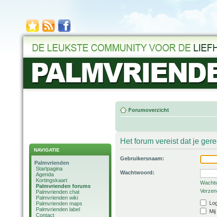
Forumoverzicht
Het forum vereist dat je ger
NAVIGATIE
Gebruikersnaam:
Palmvrienden
Startpagina
Wachtwoord:
Agenda
Kortingskaart
Wachtw
Palmvrienden forums
Verzend
Palmvrienden chat
Palmvrienden wiki
Log
Palmvrienden maps
Palmvrienden label
Mij
Contact