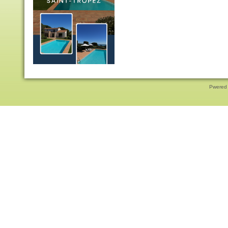
Pwered