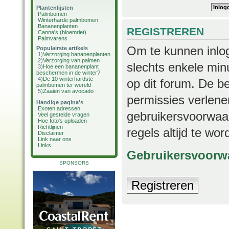
Plantenlijsten
Palmbomen
Winterharde palmbomen
Bananenplanten
REGISTREREN
Canna's (bloemriet)
Palmvarens
Om te kunnen inlog
Populairste artikels
1)
Verzorging bananenplanten
2)
Verzorging van palmen
slechts enkele min
3)
Hoe een bananenplant
beschermen in de winter?
4)
De 10 winterhardste
op dit forum. De b
palmbomen ter wereld
5)
Zaaien van avocado
permissies verlene
Handige pagina's
Exoten adressen
gebruikersvoorwaar
Veel gestelde vragen
Hoe foto's uploaden
Richtlijnen
regels altijd te wo
Disclaimer
Link naar ons
Links
Gebruikersvoorw
SPONSORS
Registreren