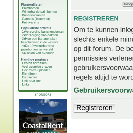
Plantenlijsten
Palmbomen
Winterharde palmbomen
Bananenplanten
REGISTREREN
Canna's (bloemriet)
Palmvarens
Om te kunnen inlog
Populairste artikels
1)
Verzorging bananenplanten
2)
Verzorging van palmen
slechts enkele min
3)
Hoe een bananenplant
beschermen in de winter?
4)
De 10 winterhardste
op dit forum. De b
palmbomen ter wereld
5)
Zaaien van avocado
permissies verlene
Handige pagina's
Exoten adressen
gebruikersvoorwaar
Veel gestelde vragen
Hoe foto's uploaden
Richtlijnen
regels altijd te wo
Disclaimer
Link naar ons
Links
Gebruikersvoorw
SPONSORS
Registreren