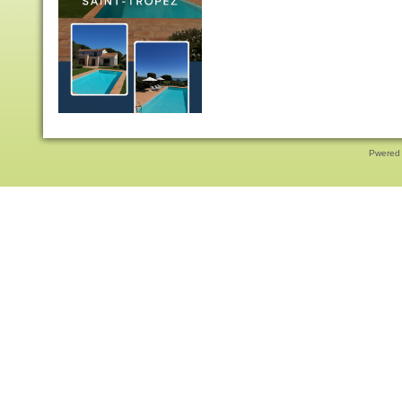
Pwered