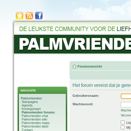
Forumoverzicht
Het forum vereist dat je ger
NAVIGATIE
Gebruikersnaam:
Palmvrienden
Startpagina
Wachtwoord:
Agenda
Kortingskaart
Wachtw
Palmvrienden forums
Verzend
Palmvrienden chat
Palmvrienden wiki
Log
Palmvrienden maps
Palmvrienden label
Mij
Contact