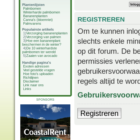
Plantenlijsten
Palmbomen
Winterharde palmbomen
Bananenplanten
REGISTREREN
Canna's (bloemriet)
Palmvarens
Om te kunnen inlog
Populairste artikels
1)
Verzorging bananenplanten
2)
Verzorging van palmen
slechts enkele min
3)
Hoe een bananenplant
beschermen in de winter?
4)
De 10 winterhardste
op dit forum. De b
palmbomen ter wereld
5)
Zaaien van avocado
permissies verlene
Handige pagina's
Exoten adressen
gebruikersvoorwaar
Veel gestelde vragen
Hoe foto's uploaden
Richtlijnen
regels altijd te wo
Disclaimer
Link naar ons
Links
Gebruikersvoorw
SPONSORS
Registreren