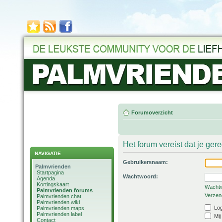
Forumoverzicht
Het forum vereist dat je ger
NAVIGATIE
Gebruikersnaam:
Palmvrienden
Startpagina
Wachtwoord:
Agenda
Kortingskaart
Wachtw
Palmvrienden forums
Verzend
Palmvrienden chat
Palmvrienden wiki
Log
Palmvrienden maps
Palmvrienden label
Mij
Contact