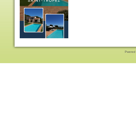
Pwered