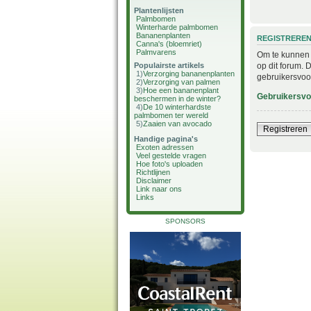
Plantenlijsten
Palmbomen
Winterharde palmbomen
Bananenplanten
REGISTRERE
Canna's (bloemriet)
Palmvarens
Om te kunnen i
op dit forum. 
Populairste artikels
1)
Verzorging bananenplanten
gebruikersvoo
2)
Verzorging van palmen
3)
Hoe een bananenplant
Gebruikersv
beschermen in de winter?
4)
De 10 winterhardste
palmbomen ter wereld
5)
Zaaien van avocado
Registreren
Handige pagina's
Exoten adressen
Veel gestelde vragen
Hoe foto's uploaden
Richtlijnen
Disclaimer
Link naar ons
Links
SPONSORS