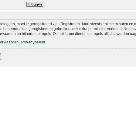
N
nloggen, moet je geregistreerd zijn. Registreren duurt slechts enkele minuten en 
De beheerder kan geregistreerde gebruikers ook extra permissies verlenen. Neem vo
rwaarden en bijhorende regels. Op het forum dienen de regels altijd te worden nag
oorwaarden
|
Privacybeleid