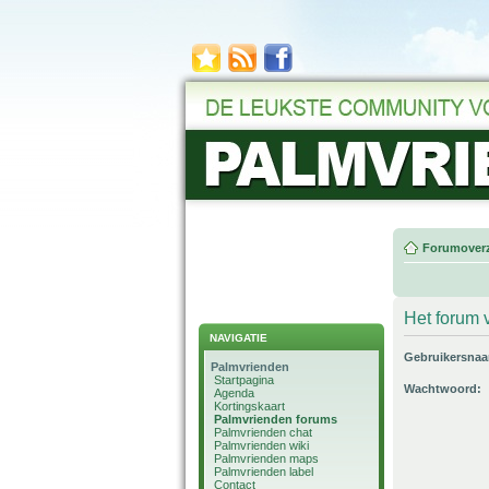
Forumoverz
Het forum v
NAVIGATIE
Gebruikersna
Palmvrienden
Startpagina
Wachtwoord:
Agenda
Kortingskaart
Palmvrienden forums
Palmvrienden chat
Palmvrienden wiki
Palmvrienden maps
Palmvrienden label
Contact