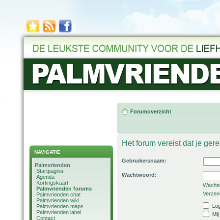
Forumoverzicht
Het forum vereist dat je ger
NAVIGATIE
Gebruikersnaam:
Palmvrienden
Startpagina
Wachtwoord:
Agenda
Kortingskaart
Wachtw
Palmvrienden forums
Verzend
Palmvrienden chat
Palmvrienden wiki
Log
Palmvrienden maps
Palmvrienden label
Mij
Contact