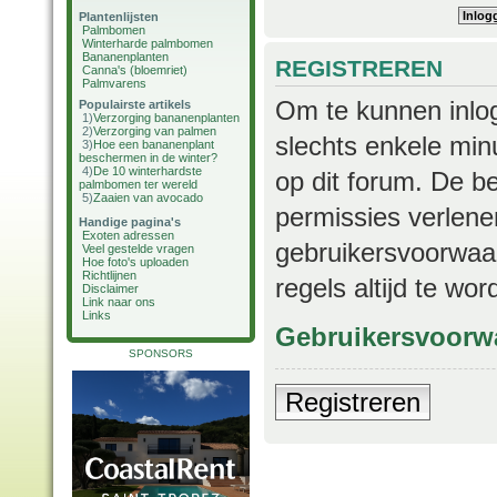
Plantenlijsten
Palmbomen
Winterharde palmbomen
Bananenplanten
REGISTREREN
Canna's (bloemriet)
Palmvarens
Om te kunnen inlog
Populairste artikels
1)
Verzorging bananenplanten
2)
Verzorging van palmen
slechts enkele min
3)
Hoe een bananenplant
beschermen in de winter?
4)
De 10 winterhardste
op dit forum. De b
palmbomen ter wereld
5)
Zaaien van avocado
permissies verlene
Handige pagina's
Exoten adressen
gebruikersvoorwaar
Veel gestelde vragen
Hoe foto's uploaden
Richtlijnen
regels altijd te wo
Disclaimer
Link naar ons
Links
Gebruikersvoorw
SPONSORS
Registreren