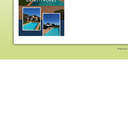
Pwered