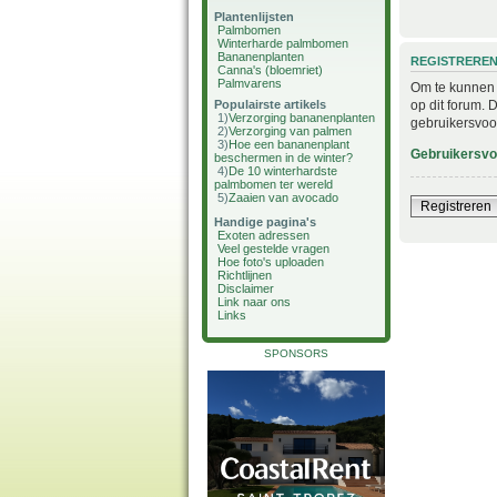
Plantenlijsten
Palmbomen
Winterharde palmbomen
Bananenplanten
REGISTRERE
Canna's (bloemriet)
Palmvarens
Om te kunnen i
op dit forum. 
Populairste artikels
1)
Verzorging bananenplanten
gebruikersvoo
2)
Verzorging van palmen
3)
Hoe een bananenplant
Gebruikersv
beschermen in de winter?
4)
De 10 winterhardste
palmbomen ter wereld
5)
Zaaien van avocado
Registreren
Handige pagina's
Exoten adressen
Veel gestelde vragen
Hoe foto's uploaden
Richtlijnen
Disclaimer
Link naar ons
Links
SPONSORS