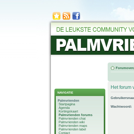
Forumoverz
Het forum v
NAVIGATIE
Gebruikersna
Palmvrienden
Startpagina
Wachtwoord:
Agenda
Kortingskaart
Palmvrienden forums
Palmvrienden chat
Palmvrienden wiki
Palmvrienden maps
Palmvrienden label
Contact