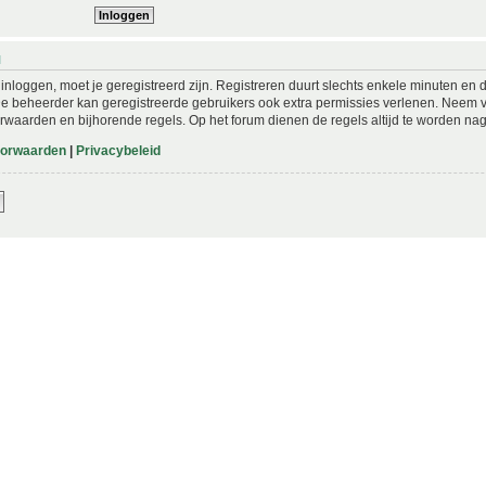
N
nloggen, moet je geregistreerd zijn. Registreren duurt slechts enkele minuten en 
De beheerder kan geregistreerde gebruikers ook extra permissies verlenen. Neem vo
rwaarden en bijhorende regels. Op het forum dienen de regels altijd te worden nag
oorwaarden
|
Privacybeleid