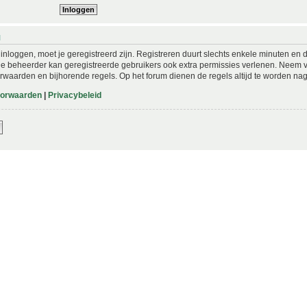
N
nloggen, moet je geregistreerd zijn. Registreren duurt slechts enkele minuten en 
De beheerder kan geregistreerde gebruikers ook extra permissies verlenen. Neem vo
rwaarden en bijhorende regels. Op het forum dienen de regels altijd te worden nag
oorwaarden
|
Privacybeleid