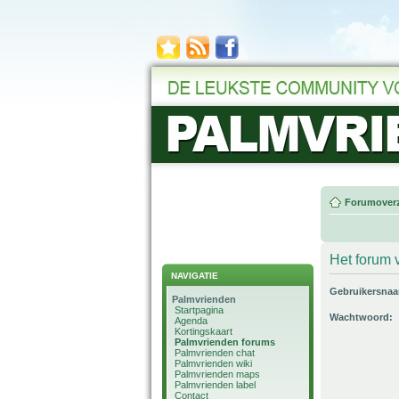
Forumoverz
Het forum v
NAVIGATIE
Gebruikersna
Palmvrienden
Startpagina
Wachtwoord:
Agenda
Kortingskaart
Palmvrienden forums
Palmvrienden chat
Palmvrienden wiki
Palmvrienden maps
Palmvrienden label
Contact