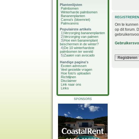
Plantenlijsten
Palmbomen
Winterharde palmbomen
Bananenplanten
REGISTRERE
Canna's (bloemriet)
Palmvarens
Om te kunnen i
op dit forum. 
Populairste artikels
1)
Verzorging bananenplanten
gebruikersvoo
2)
Verzorging van palmen
3)
Hoe een bananenplant
Gebruikersv
beschermen in de winter?
4)
De 10 winterhardste
palmbomen ter wereld
5)
Zaaien van avocado
Registreren
Handige pagina's
Exoten adressen
Veel gestelde vragen
Hoe foto's uploaden
Richtlijnen
Disclaimer
Link naar ons
Links
SPONSORS