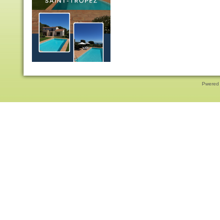
Pwered