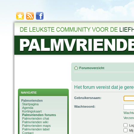
Forumoverzicht
Het forum vereist dat je ger
NAVIGATIE
Gebruikersnaam:
Palmvrienden
Startpagina
Wachtwoord:
Agenda
Kortingskaart
Wachtw
Palmvrienden forums
Verzend
Palmvrienden chat
Palmvrienden wiki
Log
Palmvrienden maps
Palmvrienden label
Mij
Contact