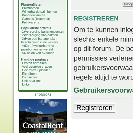
Plantenlijsten
Palmbomen
Winterharde palmbomen
Bananenplanten
REGISTREREN
Canna's (bloemriet)
Palmvarens
Om te kunnen inlog
Populairste artikels
1)
Verzorging bananenplanten
2)
Verzorging van palmen
slechts enkele min
3)
Hoe een bananenplant
beschermen in de winter?
4)
De 10 winterhardste
op dit forum. De b
palmbomen ter wereld
5)
Zaaien van avocado
permissies verlene
Handige pagina's
Exoten adressen
gebruikersvoorwaar
Veel gestelde vragen
Hoe foto's uploaden
Richtlijnen
regels altijd te wo
Disclaimer
Link naar ons
Links
Gebruikersvoorw
SPONSORS
Registreren