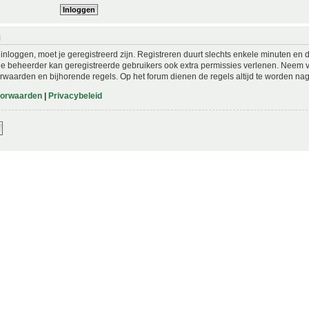
N
nloggen, moet je geregistreerd zijn. Registreren duurt slechts enkele minuten en 
De beheerder kan geregistreerde gebruikers ook extra permissies verlenen. Neem vo
rwaarden en bijhorende regels. Op het forum dienen de regels altijd te worden nag
oorwaarden
|
Privacybeleid