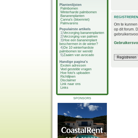
Plantenlijsten
Palmbomen
Winterharde palmbomen
Bananenplanten
REGISTRERE
Canna's (bloemriet)
Palmvarens
Om te kunnen i
op dit forum. 
Populairste artikels
1)
Verzorging bananenplanten
gebruikersvoo
2)
Verzorging van palmen
3)
Hoe een bananenplant
Gebruikersv
beschermen in de winter?
4)
De 10 winterhardste
palmbomen ter wereld
5)
Zaaien van avocado
Registreren
Handige pagina's
Exoten adressen
Veel gestelde vragen
Hoe foto's uploaden
Richtlijnen
Disclaimer
Link naar ons
Links
SPONSORS