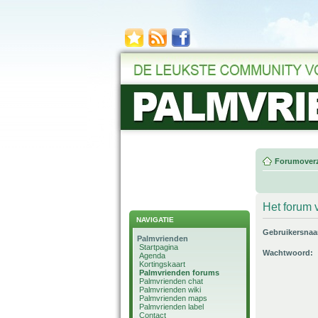
Forumoverz
Het forum v
NAVIGATIE
Gebruikersna
Palmvrienden
Startpagina
Wachtwoord:
Agenda
Kortingskaart
Palmvrienden forums
Palmvrienden chat
Palmvrienden wiki
Palmvrienden maps
Palmvrienden label
Contact