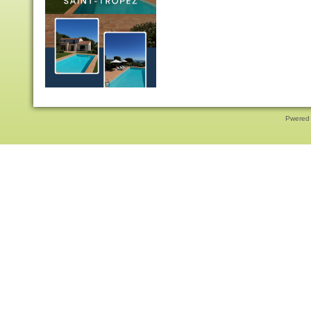
Pwered