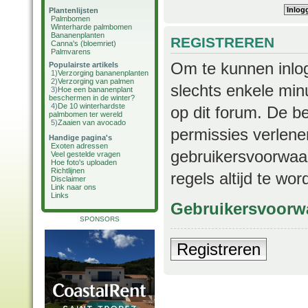
Plantenlijsten
Palmbomen
Winterharde palmbomen
Bananenplanten
REGISTREREN
Canna's (bloemriet)
Palmvarens
Om te kunnen inlog
Populairste artikels
1)
Verzorging bananenplanten
2)
Verzorging van palmen
slechts enkele min
3)
Hoe een bananenplant
beschermen in de winter?
4)
De 10 winterhardste
op dit forum. De b
palmbomen ter wereld
5)
Zaaien van avocado
permissies verlene
Handige pagina's
Exoten adressen
gebruikersvoorwaar
Veel gestelde vragen
Hoe foto's uploaden
Richtlijnen
regels altijd te wo
Disclaimer
Link naar ons
Links
Gebruikersvoorw
SPONSORS
Registreren