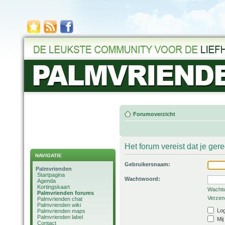
Forumoverzicht
Het forum vereist dat je ger
NAVIGATIE
Gebruikersnaam:
Palmvrienden
Startpagina
Wachtwoord:
Agenda
Kortingskaart
Wachtw
Palmvrienden forums
Verzend
Palmvrienden chat
Palmvrienden wiki
Log
Palmvrienden maps
Palmvrienden label
Mij
Contact