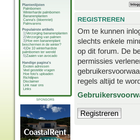
Plantenlijsten
Palmbomen
Winterharde palmbomen
Bananenplanten
REGISTREREN
Canna's (bloemriet)
Palmvarens
Om te kunnen inlog
Populairste artikels
1)
Verzorging bananenplanten
2)
Verzorging van palmen
slechts enkele min
3)
Hoe een bananenplant
beschermen in de winter?
4)
De 10 winterhardste
op dit forum. De b
palmbomen ter wereld
5)
Zaaien van avocado
permissies verlene
Handige pagina's
Exoten adressen
gebruikersvoorwaar
Veel gestelde vragen
Hoe foto's uploaden
Richtlijnen
regels altijd te wo
Disclaimer
Link naar ons
Links
Gebruikersvoorw
SPONSORS
Registreren