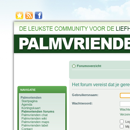
Forumoverzicht
Het forum vereist dat je ger
NAVIGATIE
Gebruikersnaam:
Palmvrienden
Startpagina
Wachtwoord:
Agenda
Kortingskaart
Wachtw
Palmvrienden forums
Verzend
Palmvrienden chat
Palmvrienden wiki
Log
Palmvrienden maps
Palmvrienden label
Mij
Contact