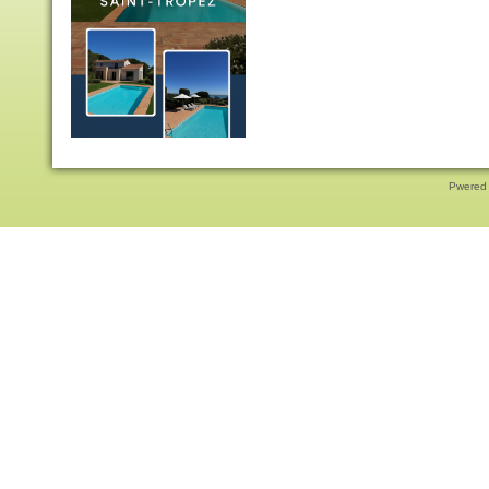
Pwered