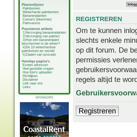
Plantenlijsten
Palmbomen
Winterharde palmbomen
Bananenplanten
REGISTREREN
Canna's (bloemriet)
Palmvarens
Om te kunnen inlog
Populairste artikels
1)
Verzorging bananenplanten
2)
Verzorging van palmen
slechts enkele min
3)
Hoe een bananenplant
beschermen in de winter?
4)
De 10 winterhardste
op dit forum. De b
palmbomen ter wereld
5)
Zaaien van avocado
permissies verlene
Handige pagina's
Exoten adressen
gebruikersvoorwaar
Veel gestelde vragen
Hoe foto's uploaden
Richtlijnen
regels altijd te wo
Disclaimer
Link naar ons
Links
Gebruikersvoorw
SPONSORS
Registreren