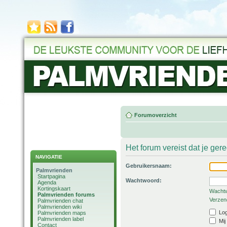
Forumoverzicht
Het forum vereist dat je ger
NAVIGATIE
Gebruikersnaam:
Palmvrienden
Startpagina
Wachtwoord:
Agenda
Kortingskaart
Wachtw
Palmvrienden forums
Verzend
Palmvrienden chat
Palmvrienden wiki
Log
Palmvrienden maps
Palmvrienden label
Mij
Contact