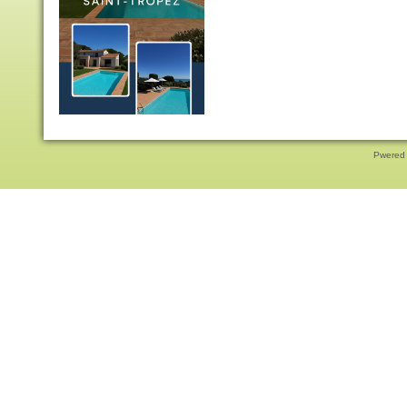
Pwered