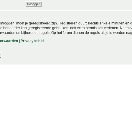
N
nloggen, moet je geregistreerd zijn. Registreren duurt slechts enkele minuten en 
De beheerder kan geregistreerde gebruikers ook extra permissies verlenen. Neem vo
rwaarden en bijhorende regels. Op het forum dienen de regels altijd te worden nag
oorwaarden
|
Privacybeleid