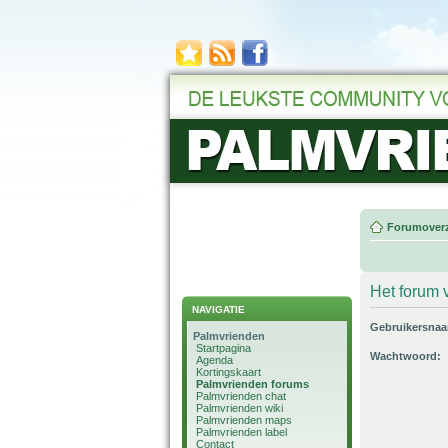
Forumoverz
Het forum v
NAVIGATIE
Gebruikersna
Palmvrienden
Startpagina
Wachtwoord:
Agenda
Kortingskaart
Palmvrienden forums
Palmvrienden chat
Palmvrienden wiki
Palmvrienden maps
Palmvrienden label
Contact