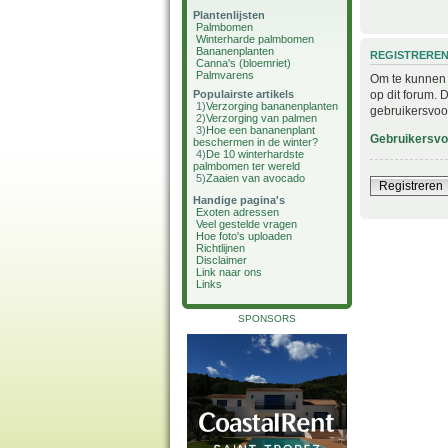
Plantenlijsten
Palmbomen
Winterharde palmbomen
Bananenplanten
REGISTRERE
Canna's (bloemriet)
Palmvarens
Om te kunnen i
op dit forum. 
Populairste artikels
1)
Verzorging bananenplanten
gebruikersvoo
2)
Verzorging van palmen
3)
Hoe een bananenplant
Gebruikersv
beschermen in de winter?
4)
De 10 winterhardste
palmbomen ter wereld
5)
Zaaien van avocado
Registreren
Handige pagina's
Exoten adressen
Veel gestelde vragen
Hoe foto's uploaden
Richtlijnen
Disclaimer
Link naar ons
Links
SPONSORS