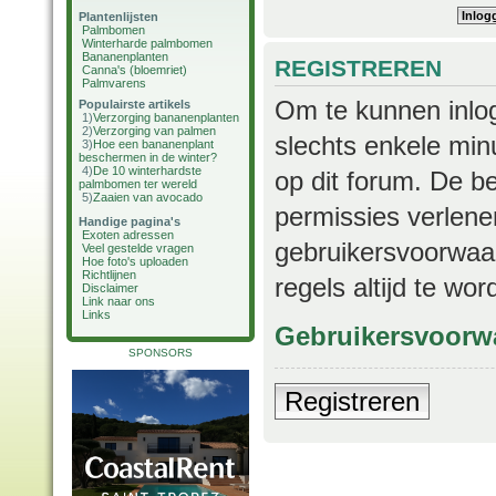
Plantenlijsten
Palmbomen
Winterharde palmbomen
Bananenplanten
REGISTREREN
Canna's (bloemriet)
Palmvarens
Om te kunnen inlog
Populairste artikels
1)
Verzorging bananenplanten
2)
Verzorging van palmen
slechts enkele min
3)
Hoe een bananenplant
beschermen in de winter?
4)
De 10 winterhardste
op dit forum. De b
palmbomen ter wereld
5)
Zaaien van avocado
permissies verlene
Handige pagina's
Exoten adressen
gebruikersvoorwaar
Veel gestelde vragen
Hoe foto's uploaden
Richtlijnen
regels altijd te wo
Disclaimer
Link naar ons
Links
Gebruikersvoorw
SPONSORS
Registreren