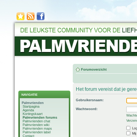
Forumoverzicht
Het forum vereist dat je ger
NAVIGATIE
Gebruikersnaam:
Palmvrienden
Startpagina
Wachtwoord:
Agenda
Kortingskaart
Wachtw
Palmvrienden forums
Verzend
Palmvrienden chat
Palmvrienden wiki
Log
Palmvrienden maps
Palmvrienden label
Mij
Contact