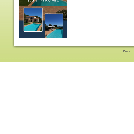
Pwered