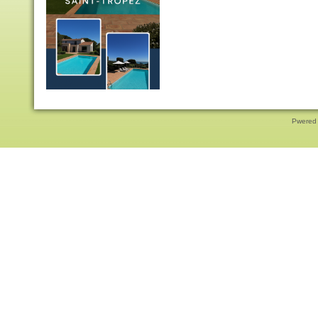
Pwered