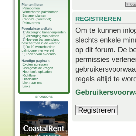
Plantenlijsten
Palmbomen
Winterharde palmbomen
Bananenplanten
REGISTREREN
Canna's (bloemriet)
Palmvarens
Om te kunnen inlog
Populairste artikels
1)
Verzorging bananenplanten
2)
Verzorging van palmen
slechts enkele min
3)
Hoe een bananenplant
beschermen in de winter?
4)
De 10 winterhardste
op dit forum. De b
palmbomen ter wereld
5)
Zaaien van avocado
permissies verlene
Handige pagina's
Exoten adressen
gebruikersvoorwaar
Veel gestelde vragen
Hoe foto's uploaden
Richtlijnen
regels altijd te wo
Disclaimer
Link naar ons
Links
Gebruikersvoorw
SPONSORS
Registreren