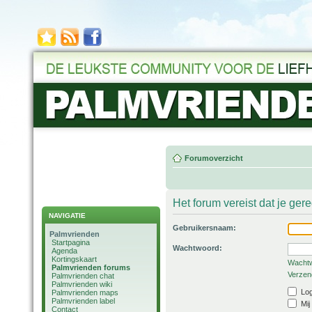
Forumoverzicht
Het forum vereist dat je ger
NAVIGATIE
Gebruikersnaam:
Palmvrienden
Startpagina
Wachtwoord:
Agenda
Kortingskaart
Wachtw
Palmvrienden forums
Verzend
Palmvrienden chat
Palmvrienden wiki
Log
Palmvrienden maps
Palmvrienden label
Mij
Contact