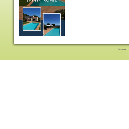
Pwered