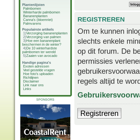
Plantenlijsten
Palmbomen
Winterharde palmbomen
Bananenplanten
REGISTREREN
Canna's (bloemriet)
Palmvarens
Om te kunnen inlog
Populairste artikels
1)
Verzorging bananenplanten
2)
Verzorging van palmen
slechts enkele min
3)
Hoe een bananenplant
beschermen in de winter?
4)
De 10 winterhardste
op dit forum. De b
palmbomen ter wereld
5)
Zaaien van avocado
permissies verlene
Handige pagina's
Exoten adressen
gebruikersvoorwaar
Veel gestelde vragen
Hoe foto's uploaden
Richtlijnen
regels altijd te wo
Disclaimer
Link naar ons
Links
Gebruikersvoorw
SPONSORS
Registreren