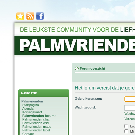
Forumoverzicht
Het forum vereist dat je ger
NAVIGATIE
Gebruikersnaam:
Palmvrienden
Startpagina
Wachtwoord:
Agenda
Kortingskaart
Wachtw
Palmvrienden forums
Verzend
Palmvrienden chat
Palmvrienden wiki
Log
Palmvrienden maps
Palmvrienden label
Mij
Contact