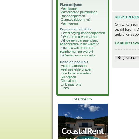
Plantenlijsten
Palmbomen
Winterharde palmbomen
Bananenplanten
REGISTRERE
Canna's (bloemriet)
Palmvarens
Om te kunnen i
op dit forum. 
Populairste artikels
1)
Verzorging bananenplanten
gebruikersvoo
2)
Verzorging van palmen
3)
Hoe een bananenplant
Gebruikersv
beschermen in de winter?
4)
De 10 winterhardste
palmbomen ter wereld
5)
Zaaien van avocado
Registreren
Handige pagina's
Exoten adressen
Veel gestelde vragen
Hoe foto's uploaden
Richtlijnen
Disclaimer
Link naar ons
Links
SPONSORS