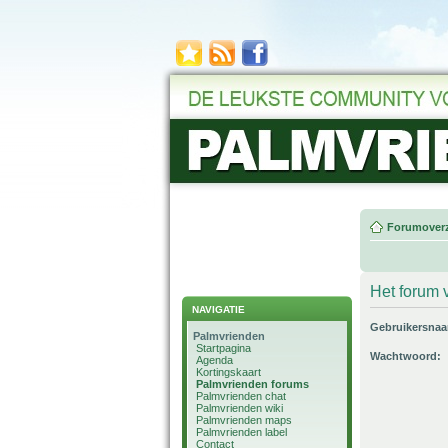
Forumoverz
Het forum v
NAVIGATIE
Gebruikersna
Palmvrienden
Startpagina
Wachtwoord:
Agenda
Kortingskaart
Palmvrienden forums
Palmvrienden chat
Palmvrienden wiki
Palmvrienden maps
Palmvrienden label
Contact