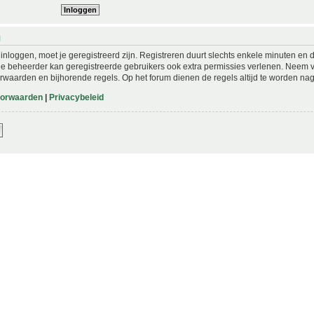
N
nloggen, moet je geregistreerd zijn. Registreren duurt slechts enkele minuten en 
De beheerder kan geregistreerde gebruikers ook extra permissies verlenen. Neem vo
rwaarden en bijhorende regels. Op het forum dienen de regels altijd te worden nag
oorwaarden
|
Privacybeleid