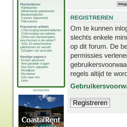
Plantenlijsten
Palmbomen
Winterharde palmbomen
Bananenplanten
REGISTREREN
Canna's (bloemriet)
Palmvarens
Om te kunnen inlog
Populairste artikels
1)
Verzorging bananenplanten
2)
Verzorging van palmen
slechts enkele min
3)
Hoe een bananenplant
beschermen in de winter?
4)
De 10 winterhardste
op dit forum. De b
palmbomen ter wereld
5)
Zaaien van avocado
permissies verlene
Handige pagina's
Exoten adressen
gebruikersvoorwaar
Veel gestelde vragen
Hoe foto's uploaden
Richtlijnen
regels altijd te wo
Disclaimer
Link naar ons
Links
Gebruikersvoorw
SPONSORS
Registreren