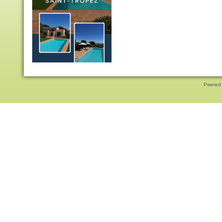
Pwered