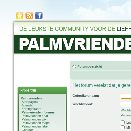
Forumoverzicht
Het forum vereist dat je ger
NAVIGATIE
Gebruikersnaam:
Palmvrienden
Startpagina
Wachtwoord:
Agenda
Kortingskaart
Wachtw
Palmvrienden forums
Verzend
Palmvrienden chat
Palmvrienden wiki
Log
Palmvrienden maps
Palmvrienden label
Mij
Contact