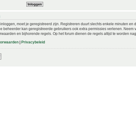
N
nloggen, moet je geregistreerd zijn. Registreren duurt slechts enkele minuten en 
De beheerder kan geregistreerde gebruikers ook extra permissies verlenen. Neem vo
rwaarden en bijhorende regels. Op het forum dienen de regels altijd te worden nag
oorwaarden
|
Privacybeleid