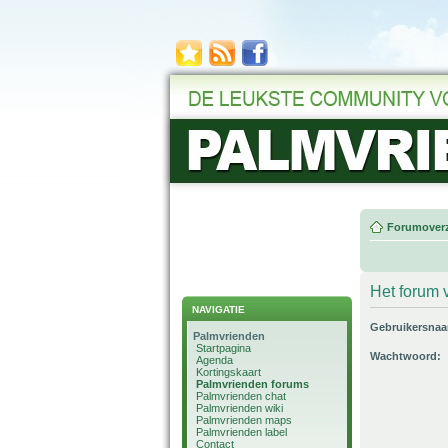
Forumoverz
Het forum v
NAVIGATIE
Gebruikersna
Palmvrienden
Startpagina
Wachtwoord:
Agenda
Kortingskaart
Palmvrienden forums
Palmvrienden chat
Palmvrienden wiki
Palmvrienden maps
Palmvrienden label
Contact