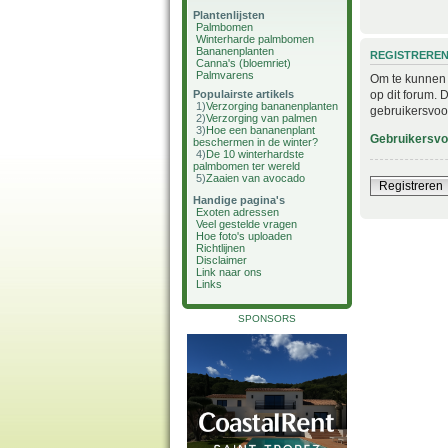
Plantenlijsten
Palmbomen
Winterharde palmbomen
Bananenplanten
REGISTRERE
Canna's (bloemriet)
Palmvarens
Om te kunnen i
op dit forum. 
Populairste artikels
1)
Verzorging bananenplanten
gebruikersvoo
2)
Verzorging van palmen
3)
Hoe een bananenplant
Gebruikersv
beschermen in de winter?
4)
De 10 winterhardste
palmbomen ter wereld
5)
Zaaien van avocado
Registreren
Handige pagina's
Exoten adressen
Veel gestelde vragen
Hoe foto's uploaden
Richtlijnen
Disclaimer
Link naar ons
Links
SPONSORS