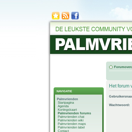
Forumoverz
Het forum v
NAVIGATIE
Gebruikersna
Palmvrienden
Startpagina
Wachtwoord:
Agenda
Kortingskaart
Palmvrienden forums
Palmvrienden chat
Palmvrienden wiki
Palmvrienden maps
Palmvrienden label
Contact