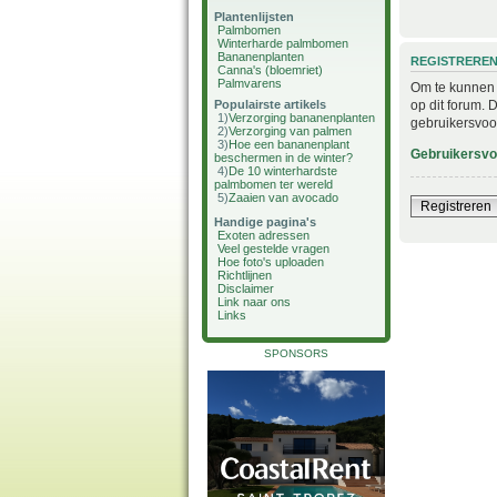
Plantenlijsten
Palmbomen
Winterharde palmbomen
Bananenplanten
REGISTRERE
Canna's (bloemriet)
Palmvarens
Om te kunnen i
op dit forum. 
Populairste artikels
1)
Verzorging bananenplanten
gebruikersvoo
2)
Verzorging van palmen
3)
Hoe een bananenplant
Gebruikersv
beschermen in de winter?
4)
De 10 winterhardste
palmbomen ter wereld
5)
Zaaien van avocado
Registreren
Handige pagina's
Exoten adressen
Veel gestelde vragen
Hoe foto's uploaden
Richtlijnen
Disclaimer
Link naar ons
Links
SPONSORS