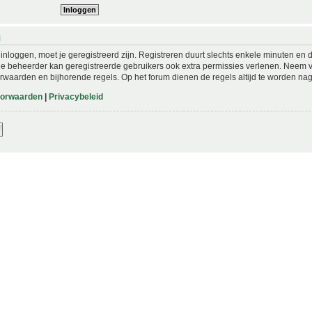
N
nloggen, moet je geregistreerd zijn. Registreren duurt slechts enkele minuten en 
De beheerder kan geregistreerde gebruikers ook extra permissies verlenen. Neem vo
rwaarden en bijhorende regels. Op het forum dienen de regels altijd te worden nag
oorwaarden
|
Privacybeleid