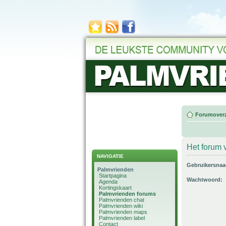
Forumoverz
Het forum v
NAVIGATIE
Gebruikersna
Palmvrienden
Startpagina
Wachtwoord:
Agenda
Kortingskaart
Palmvrienden forums
Palmvrienden chat
Palmvrienden wiki
Palmvrienden maps
Palmvrienden label
Contact