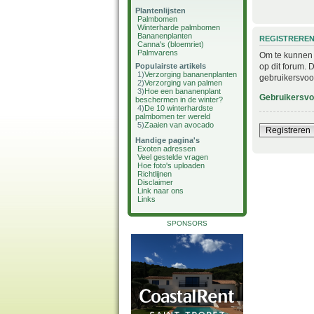
Plantenlijsten
Palmbomen
Winterharde palmbomen
Bananenplanten
REGISTRERE
Canna's (bloemriet)
Palmvarens
Om te kunnen i
op dit forum. 
Populairste artikels
1)
Verzorging bananenplanten
gebruikersvoo
2)
Verzorging van palmen
3)
Hoe een bananenplant
Gebruikersv
beschermen in de winter?
4)
De 10 winterhardste
palmbomen ter wereld
5)
Zaaien van avocado
Registreren
Handige pagina's
Exoten adressen
Veel gestelde vragen
Hoe foto's uploaden
Richtlijnen
Disclaimer
Link naar ons
Links
SPONSORS