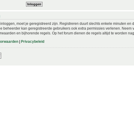
N
nloggen, moet je geregistreerd zijn. Registreren duurt slechts enkele minuten en 
De beheerder kan geregistreerde gebruikers ook extra permissies verlenen. Neem vo
rwaarden en bijhorende regels. Op het forum dienen de regels altijd te worden nag
oorwaarden
|
Privacybeleid