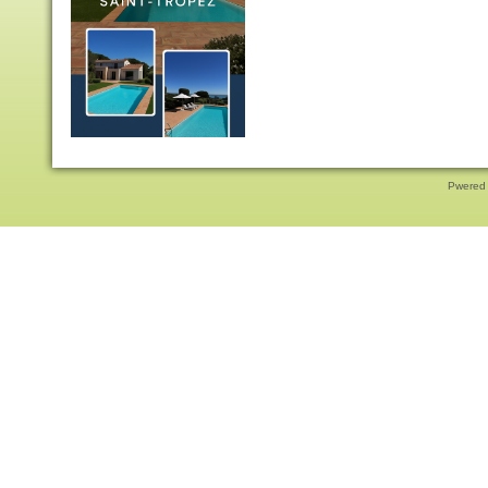
Pwered