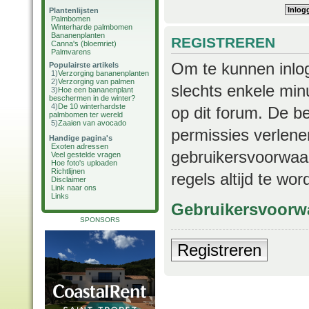
Plantenlijsten
Palmbomen
Winterharde palmbomen
Bananenplanten
REGISTREREN
Canna's (bloemriet)
Palmvarens
Om te kunnen inlog
Populairste artikels
1)
Verzorging bananenplanten
2)
Verzorging van palmen
slechts enkele min
3)
Hoe een bananenplant
beschermen in de winter?
4)
De 10 winterhardste
op dit forum. De b
palmbomen ter wereld
5)
Zaaien van avocado
permissies verlene
Handige pagina's
Exoten adressen
gebruikersvoorwaar
Veel gestelde vragen
Hoe foto's uploaden
Richtlijnen
regels altijd te wo
Disclaimer
Link naar ons
Links
Gebruikersvoorw
SPONSORS
Registreren