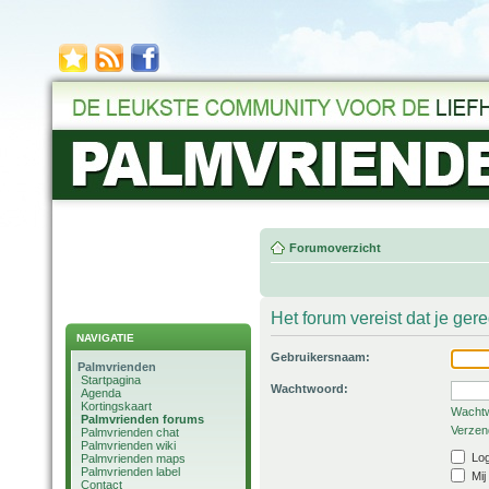
Forumoverzicht
Het forum vereist dat je ger
NAVIGATIE
Gebruikersnaam:
Palmvrienden
Startpagina
Wachtwoord:
Agenda
Kortingskaart
Wachtw
Palmvrienden forums
Verzend
Palmvrienden chat
Palmvrienden wiki
Log
Palmvrienden maps
Palmvrienden label
Mij
Contact