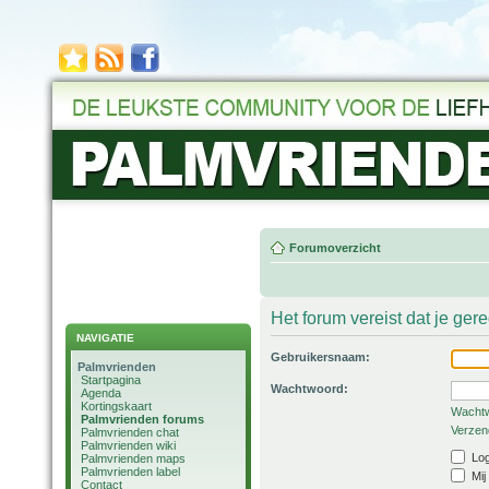
Forumoverzicht
Het forum vereist dat je ger
NAVIGATIE
Gebruikersnaam:
Palmvrienden
Startpagina
Wachtwoord:
Agenda
Kortingskaart
Wachtw
Palmvrienden forums
Verzend
Palmvrienden chat
Palmvrienden wiki
Log
Palmvrienden maps
Palmvrienden label
Mij
Contact