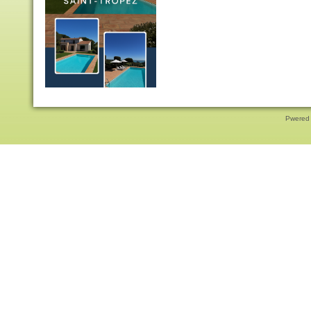
Pwered