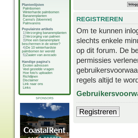
Plantenlijsten
Palmbomen
Winterharde palmbomen
Bananenplanten
REGISTREREN
Canna's (bloemriet)
Palmvarens
Om te kunnen inlog
Populairste artikels
1)
Verzorging bananenplanten
2)
Verzorging van palmen
slechts enkele min
3)
Hoe een bananenplant
beschermen in de winter?
4)
De 10 winterhardste
op dit forum. De b
palmbomen ter wereld
5)
Zaaien van avocado
permissies verlene
Handige pagina's
Exoten adressen
gebruikersvoorwaar
Veel gestelde vragen
Hoe foto's uploaden
Richtlijnen
regels altijd te wo
Disclaimer
Link naar ons
Links
Gebruikersvoorw
SPONSORS
Registreren