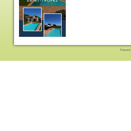
Pwered