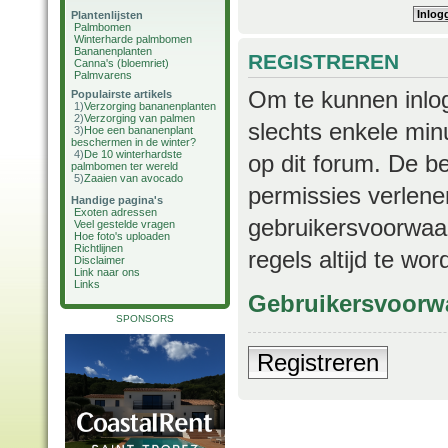
Plantenlijsten
Palmbomen
Winterharde palmbomen
Bananenplanten
REGISTREREN
Canna's (bloemriet)
Palmvarens
Om te kunnen inlog
Populairste artikels
1)
Verzorging bananenplanten
2)
Verzorging van palmen
slechts enkele min
3)
Hoe een bananenplant
beschermen in de winter?
4)
De 10 winterhardste
op dit forum. De b
palmbomen ter wereld
5)
Zaaien van avocado
permissies verlene
Handige pagina's
Exoten adressen
gebruikersvoorwaar
Veel gestelde vragen
Hoe foto's uploaden
Richtlijnen
regels altijd te wo
Disclaimer
Link naar ons
Links
Gebruikersvoorw
SPONSORS
Registreren