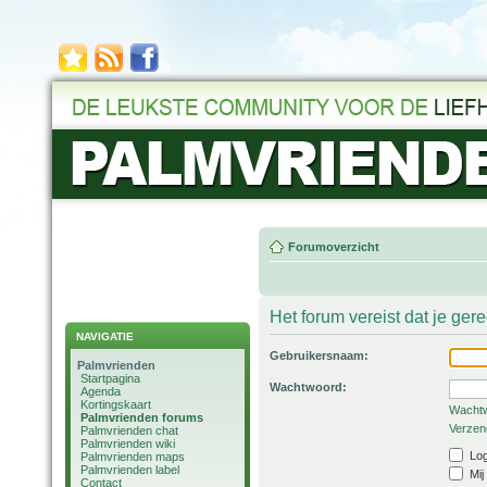
Forumoverzicht
Het forum vereist dat je ger
NAVIGATIE
Gebruikersnaam:
Palmvrienden
Startpagina
Wachtwoord:
Agenda
Kortingskaart
Wachtw
Palmvrienden forums
Verzend
Palmvrienden chat
Palmvrienden wiki
Log
Palmvrienden maps
Palmvrienden label
Mij
Contact