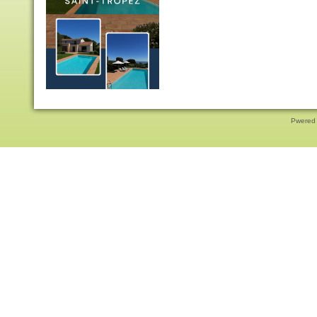
Pwered