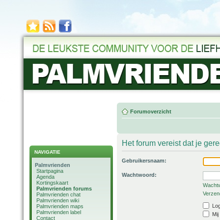
Forumoverzicht
Het forum vereist dat je ger
NAVIGATIE
Gebruikersnaam:
Palmvrienden
Startpagina
Wachtwoord:
Agenda
Kortingskaart
Wachtw
Palmvrienden forums
Verzend
Palmvrienden chat
Palmvrienden wiki
Log
Palmvrienden maps
Palmvrienden label
Mij
Contact