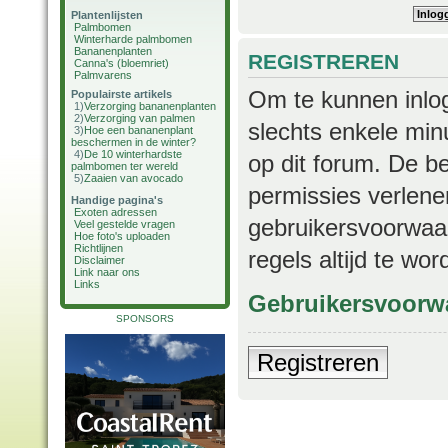
Plantenlijsten
Palmbomen
Winterharde palmbomen
Bananenplanten
REGISTREREN
Canna's (bloemriet)
Palmvarens
Om te kunnen inlog
Populairste artikels
1)
Verzorging bananenplanten
2)
Verzorging van palmen
slechts enkele min
3)
Hoe een bananenplant
beschermen in de winter?
4)
De 10 winterhardste
op dit forum. De b
palmbomen ter wereld
5)
Zaaien van avocado
permissies verlene
Handige pagina's
Exoten adressen
gebruikersvoorwaar
Veel gestelde vragen
Hoe foto's uploaden
Richtlijnen
regels altijd te wo
Disclaimer
Link naar ons
Links
Gebruikersvoorw
SPONSORS
Registreren