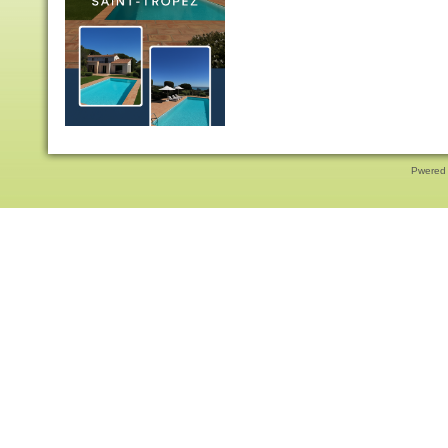
Pwered