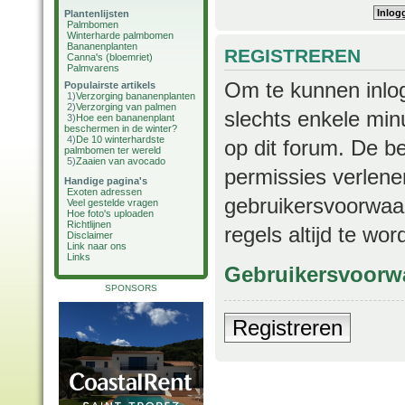
Plantenlijsten
Palmbomen
Winterharde palmbomen
Bananenplanten
REGISTREREN
Canna's (bloemriet)
Palmvarens
Om te kunnen inlog
Populairste artikels
1)
Verzorging bananenplanten
2)
Verzorging van palmen
slechts enkele min
3)
Hoe een bananenplant
beschermen in de winter?
4)
De 10 winterhardste
op dit forum. De b
palmbomen ter wereld
5)
Zaaien van avocado
permissies verlene
Handige pagina's
Exoten adressen
gebruikersvoorwaar
Veel gestelde vragen
Hoe foto's uploaden
Richtlijnen
regels altijd te wo
Disclaimer
Link naar ons
Links
Gebruikersvoorw
SPONSORS
Registreren