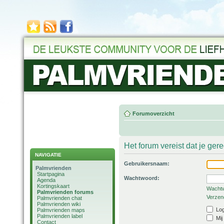
Forumoverzicht
Het forum vereist dat je ger
NAVIGATIE
Gebruikersnaam:
Palmvrienden
Startpagina
Wachtwoord:
Agenda
Kortingskaart
Wachtw
Palmvrienden forums
Verzend
Palmvrienden chat
Palmvrienden wiki
Log
Palmvrienden maps
Palmvrienden label
Mij
Contact