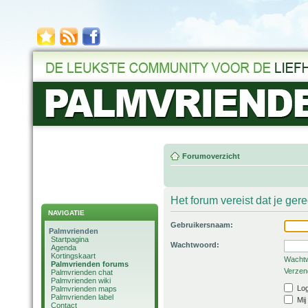
Forumoverzicht
Het forum vereist dat je ger
NAVIGATIE
Gebruikersnaam:
Palmvrienden
Startpagina
Wachtwoord:
Agenda
Kortingskaart
Wachtw
Palmvrienden forums
Verzend
Palmvrienden chat
Palmvrienden wiki
Log
Palmvrienden maps
Palmvrienden label
Mij
Contact