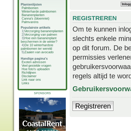
Plantenlijsten
Palmbomen
Winterharde palmbomen
Bananenplanten
REGISTREREN
Canna's (bloemriet)
Palmvarens
Om te kunnen inlog
Populairste artikels
1)
Verzorging bananenplanten
2)
Verzorging van palmen
slechts enkele min
3)
Hoe een bananenplant
beschermen in de winter?
4)
De 10 winterhardste
op dit forum. De b
palmbomen ter wereld
5)
Zaaien van avocado
permissies verlene
Handige pagina's
Exoten adressen
gebruikersvoorwaar
Veel gestelde vragen
Hoe foto's uploaden
Richtlijnen
regels altijd te wo
Disclaimer
Link naar ons
Links
Gebruikersvoorw
SPONSORS
Registreren