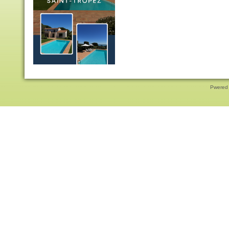
Pwered