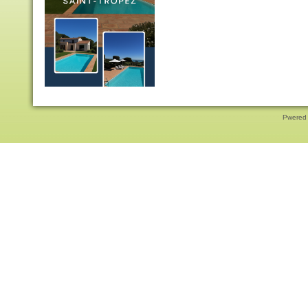
Pwered