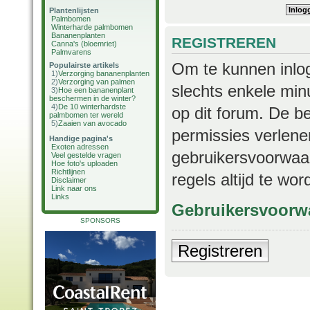
Plantenlijsten
Palmbomen
Winterharde palmbomen
Bananenplanten
REGISTREREN
Canna's (bloemriet)
Palmvarens
Om te kunnen inlog
Populairste artikels
1)
Verzorging bananenplanten
2)
Verzorging van palmen
slechts enkele min
3)
Hoe een bananenplant
beschermen in de winter?
4)
De 10 winterhardste
op dit forum. De b
palmbomen ter wereld
5)
Zaaien van avocado
permissies verlene
Handige pagina's
Exoten adressen
gebruikersvoorwaar
Veel gestelde vragen
Hoe foto's uploaden
Richtlijnen
regels altijd te wo
Disclaimer
Link naar ons
Links
Gebruikersvoorw
SPONSORS
Registreren