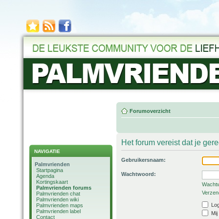
Forumoverzicht
Het forum vereist dat je ger
NAVIGATIE
Gebruikersnaam:
Palmvrienden
Startpagina
Wachtwoord:
Agenda
Kortingskaart
Wachtw
Palmvrienden forums
Verzend
Palmvrienden chat
Palmvrienden wiki
Log
Palmvrienden maps
Palmvrienden label
Mij
Contact