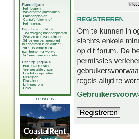
Plantenlijsten
Palmbomen
Winterharde palmbomen
Bananenplanten
REGISTREREN
Canna's (bloemriet)
Palmvarens
Om te kunnen inlog
Populairste artikels
1)
Verzorging bananenplanten
2)
Verzorging van palmen
slechts enkele min
3)
Hoe een bananenplant
beschermen in de winter?
4)
De 10 winterhardste
op dit forum. De b
palmbomen ter wereld
5)
Zaaien van avocado
permissies verlene
Handige pagina's
Exoten adressen
gebruikersvoorwaar
Veel gestelde vragen
Hoe foto's uploaden
Richtlijnen
regels altijd te wo
Disclaimer
Link naar ons
Links
Gebruikersvoorw
SPONSORS
Registreren