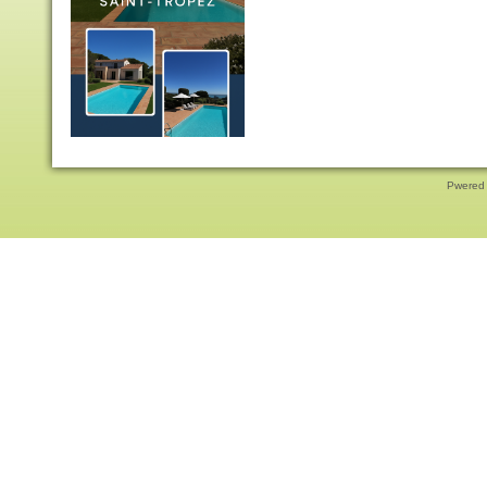
Pwered