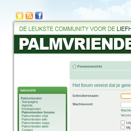
Forumoverzicht
Het forum vereist dat je ger
NAVIGATIE
Gebruikersnaam:
Palmvrienden
Startpagina
Wachtwoord:
Agenda
Kortingskaart
Wachtw
Palmvrienden forums
Verzend
Palmvrienden chat
Palmvrienden wiki
Log
Palmvrienden maps
Palmvrienden label
Mij
Contact