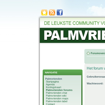
Forumoverz
Het forum v
NAVIGATIE
Gebruikersna
Palmvrienden
Startpagina
Wachtwoord:
Agenda
Kortingskaart
Palmvrienden forums
Palmvrienden chat
Palmvrienden wiki
Palmvrienden maps
Palmvrienden label
Contact