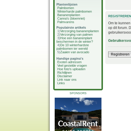
Plantenlijsten
Palmbomen
Winterharde palmbomen
Bananenplanten
REGISTRERE
Canna's (bloemriet)
Palmvarens
Om te kunnen i
op dit forum. 
Populairste artikels
1)
Verzorging bananenplanten
gebruikersvoo
2)
Verzorging van palmen
3)
Hoe een bananenplant
Gebruikersv
beschermen in de winter?
4)
De 10 winterhardste
palmbomen ter wereld
5)
Zaaien van avocado
Registreren
Handige pagina's
Exoten adressen
Veel gestelde vragen
Hoe foto's uploaden
Richtlijnen
Disclaimer
Link naar ons
Links
SPONSORS