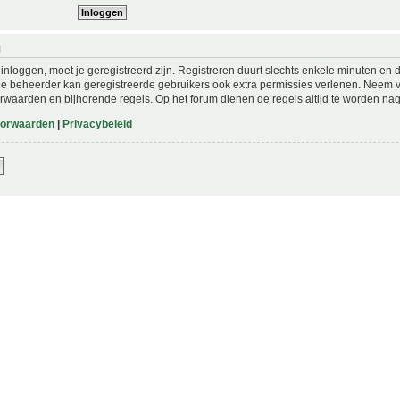
N
nloggen, moet je geregistreerd zijn. Registreren duurt slechts enkele minuten en 
De beheerder kan geregistreerde gebruikers ook extra permissies verlenen. Neem vo
rwaarden en bijhorende regels. Op het forum dienen de regels altijd te worden nag
oorwaarden
|
Privacybeleid