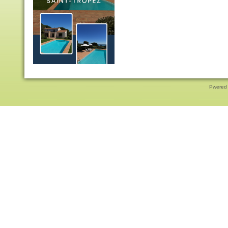
Pwered