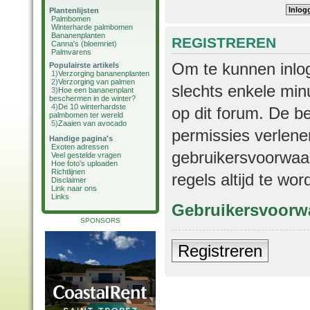
Plantenlijsten
Palmbomen
Winterharde palmbomen
Bananenplanten
REGISTREREN
Canna's (bloemriet)
Palmvarens
Om te kunnen inlog
Populairste artikels
1)
Verzorging bananenplanten
2)
Verzorging van palmen
slechts enkele min
3)
Hoe een bananenplant
beschermen in de winter?
4)
De 10 winterhardste
op dit forum. De b
palmbomen ter wereld
5)
Zaaien van avocado
permissies verlene
Handige pagina's
Exoten adressen
gebruikersvoorwaar
Veel gestelde vragen
Hoe foto's uploaden
Richtlijnen
regels altijd te wo
Disclaimer
Link naar ons
Links
Gebruikersvoorw
SPONSORS
Registreren