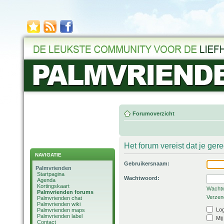
Forumoverzicht
Het forum vereist dat je ger
NAVIGATIE
Gebruikersnaam:
Palmvrienden
Startpagina
Wachtwoord:
Agenda
Kortingskaart
Wachtw
Palmvrienden forums
Verzend
Palmvrienden chat
Palmvrienden wiki
Log
Palmvrienden maps
Palmvrienden label
Mij
Contact