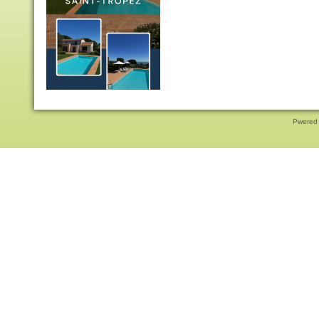
Pwered