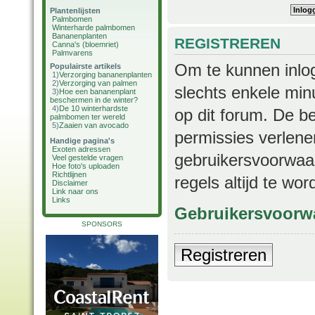
Plantenlijsten
Palmbomen
Winterharde palmbomen
Bananenplanten
REGISTREREN
Canna's (bloemriet)
Palmvarens
Om te kunnen inlog
Populairste artikels
1)
Verzorging bananenplanten
2)
Verzorging van palmen
slechts enkele min
3)
Hoe een bananenplant
beschermen in de winter?
4)
De 10 winterhardste
op dit forum. De b
palmbomen ter wereld
5)
Zaaien van avocado
permissies verlene
Handige pagina's
Exoten adressen
gebruikersvoorwaar
Veel gestelde vragen
Hoe foto's uploaden
Richtlijnen
regels altijd te wo
Disclaimer
Link naar ons
Links
Gebruikersvoorw
SPONSORS
Registreren