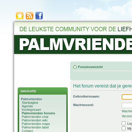
Forumoverzicht
Het forum vereist dat je ger
NAVIGATIE
Gebruikersnaam:
Palmvrienden
Startpagina
Wachtwoord:
Agenda
Kortingskaart
Wachtw
Palmvrienden forums
Verzend
Palmvrienden chat
Palmvrienden wiki
Log
Palmvrienden maps
Palmvrienden label
Mij
Contact