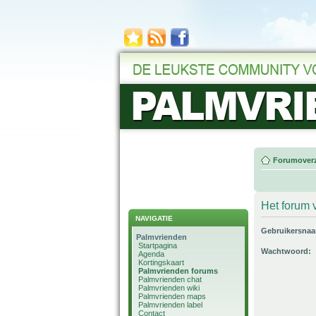
Forumoverz
Het forum v
NAVIGATIE
Gebruikersna
Palmvrienden
Startpagina
Wachtwoord:
Agenda
Kortingskaart
Palmvrienden forums
Palmvrienden chat
Palmvrienden wiki
Palmvrienden maps
Palmvrienden label
Contact