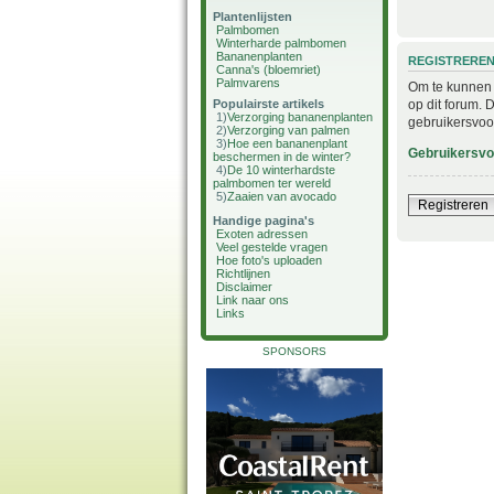
Plantenlijsten
Palmbomen
Winterharde palmbomen
Bananenplanten
REGISTRERE
Canna's (bloemriet)
Palmvarens
Om te kunnen i
op dit forum. 
Populairste artikels
1)
Verzorging bananenplanten
gebruikersvoo
2)
Verzorging van palmen
3)
Hoe een bananenplant
Gebruikersv
beschermen in de winter?
4)
De 10 winterhardste
palmbomen ter wereld
5)
Zaaien van avocado
Registreren
Handige pagina's
Exoten adressen
Veel gestelde vragen
Hoe foto's uploaden
Richtlijnen
Disclaimer
Link naar ons
Links
SPONSORS