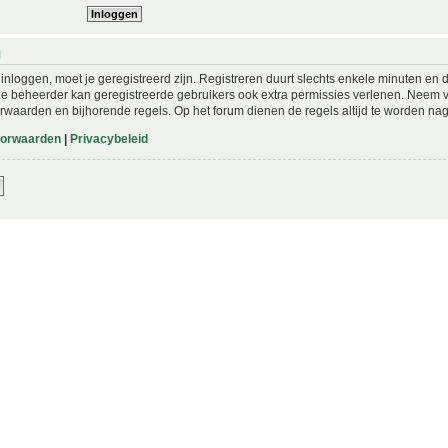
N
nloggen, moet je geregistreerd zijn. Registreren duurt slechts enkele minuten en 
De beheerder kan geregistreerde gebruikers ook extra permissies verlenen. Neem vo
rwaarden en bijhorende regels. Op het forum dienen de regels altijd te worden nag
oorwaarden
|
Privacybeleid