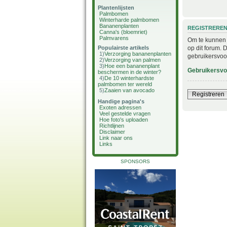
Plantenlijsten
Palmbomen
Winterharde palmbomen
Bananenplanten
REGISTRERE
Canna's (bloemriet)
Palmvarens
Om te kunnen i
op dit forum. 
Populairste artikels
1)
Verzorging bananenplanten
gebruikersvoo
2)
Verzorging van palmen
3)
Hoe een bananenplant
Gebruikersv
beschermen in de winter?
4)
De 10 winterhardste
palmbomen ter wereld
5)
Zaaien van avocado
Registreren
Handige pagina's
Exoten adressen
Veel gestelde vragen
Hoe foto's uploaden
Richtlijnen
Disclaimer
Link naar ons
Links
SPONSORS