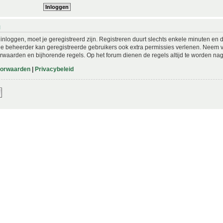
N
nloggen, moet je geregistreerd zijn. Registreren duurt slechts enkele minuten en 
De beheerder kan geregistreerde gebruikers ook extra permissies verlenen. Neem vo
rwaarden en bijhorende regels. Op het forum dienen de regels altijd te worden nag
oorwaarden
|
Privacybeleid