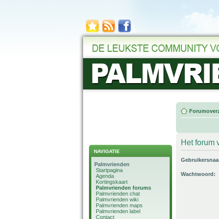
Forumoverz
Het forum v
NAVIGATIE
Gebruikersna
Palmvrienden
Startpagina
Wachtwoord:
Agenda
Kortingskaart
Palmvrienden forums
Palmvrienden chat
Palmvrienden wiki
Palmvrienden maps
Palmvrienden label
Contact