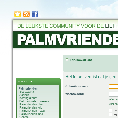
Forumoverzicht
Het forum vereist dat je ger
NAVIGATIE
Gebruikersnaam:
Palmvrienden
Startpagina
Wachtwoord:
Agenda
Kortingskaart
Wachtw
Palmvrienden forums
Verzend
Palmvrienden chat
Palmvrienden wiki
Log
Palmvrienden maps
Palmvrienden label
Mij
Contact