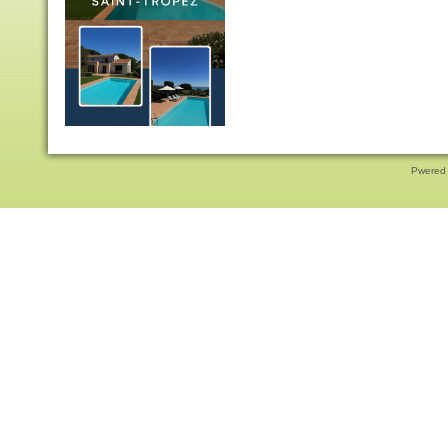
Pwered