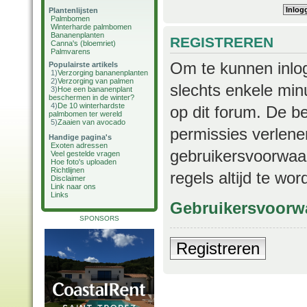
Plantenlijsten
Palmbomen
Winterharde palmbomen
Bananenplanten
REGISTREREN
Canna's (bloemriet)
Palmvarens
Om te kunnen inlog
Populairste artikels
1)
Verzorging bananenplanten
2)
Verzorging van palmen
slechts enkele min
3)
Hoe een bananenplant
beschermen in de winter?
4)
De 10 winterhardste
op dit forum. De b
palmbomen ter wereld
5)
Zaaien van avocado
permissies verlene
Handige pagina's
Exoten adressen
gebruikersvoorwaar
Veel gestelde vragen
Hoe foto's uploaden
Richtlijnen
regels altijd te wo
Disclaimer
Link naar ons
Links
Gebruikersvoorw
SPONSORS
Registreren