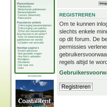
Plantenlijsten
Palmbomen
Winterharde palmbomen
Bananenplanten
REGISTREREN
Canna's (bloemriet)
Palmvarens
Om te kunnen inlog
Populairste artikels
1)
Verzorging bananenplanten
2)
Verzorging van palmen
slechts enkele min
3)
Hoe een bananenplant
beschermen in de winter?
4)
De 10 winterhardste
op dit forum. De b
palmbomen ter wereld
5)
Zaaien van avocado
permissies verlene
Handige pagina's
Exoten adressen
gebruikersvoorwaar
Veel gestelde vragen
Hoe foto's uploaden
Richtlijnen
regels altijd te wo
Disclaimer
Link naar ons
Links
Gebruikersvoorw
SPONSORS
Registreren