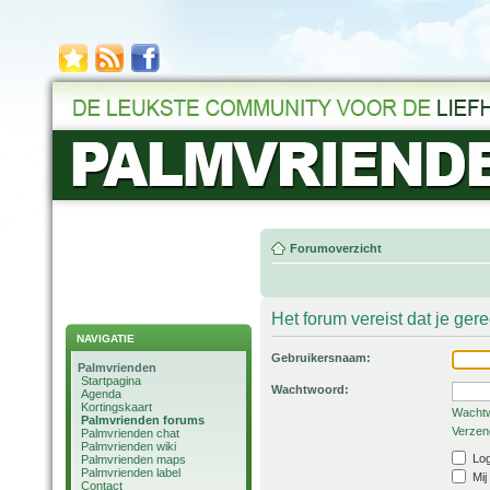
Forumoverzicht
Het forum vereist dat je ger
NAVIGATIE
Gebruikersnaam:
Palmvrienden
Startpagina
Wachtwoord:
Agenda
Kortingskaart
Wachtw
Palmvrienden forums
Verzend
Palmvrienden chat
Palmvrienden wiki
Log
Palmvrienden maps
Palmvrienden label
Mij
Contact