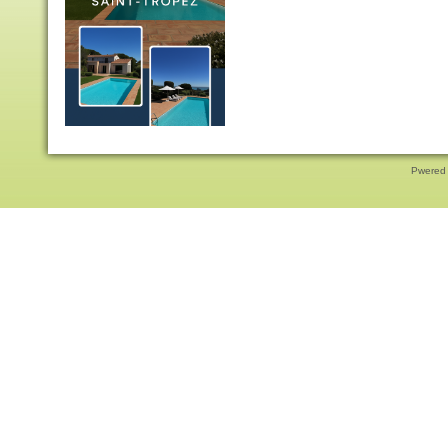
Pwered