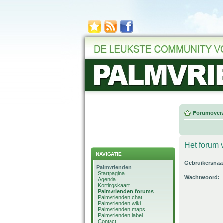
Forumoverz
Het forum v
NAVIGATIE
Gebruikersna
Palmvrienden
Startpagina
Wachtwoord:
Agenda
Kortingskaart
Palmvrienden forums
Palmvrienden chat
Palmvrienden wiki
Palmvrienden maps
Palmvrienden label
Contact