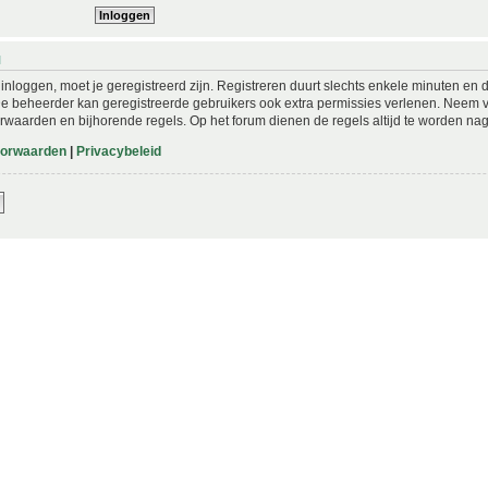
N
nloggen, moet je geregistreerd zijn. Registreren duurt slechts enkele minuten en 
De beheerder kan geregistreerde gebruikers ook extra permissies verlenen. Neem vo
rwaarden en bijhorende regels. Op het forum dienen de regels altijd te worden nag
oorwaarden
|
Privacybeleid