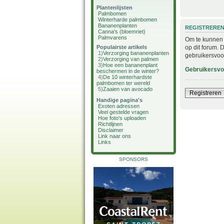
Plantenlijsten
Palmbomen
Winterharde palmbomen
Bananenplanten
REGISTRERE
Canna's (bloemriet)
Palmvarens
Om te kunnen i
op dit forum. 
Populairste artikels
1)
Verzorging bananenplanten
gebruikersvoo
2)
Verzorging van palmen
3)
Hoe een bananenplant
Gebruikersv
beschermen in de winter?
4)
De 10 winterhardste
palmbomen ter wereld
5)
Zaaien van avocado
Registreren
Handige pagina's
Exoten adressen
Veel gestelde vragen
Hoe foto's uploaden
Richtlijnen
Disclaimer
Link naar ons
Links
SPONSORS