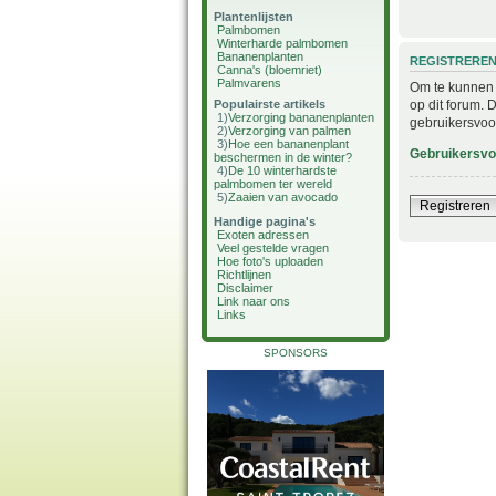
Plantenlijsten
Palmbomen
Winterharde palmbomen
Bananenplanten
REGISTRERE
Canna's (bloemriet)
Palmvarens
Om te kunnen i
op dit forum. 
Populairste artikels
1)
Verzorging bananenplanten
gebruikersvoo
2)
Verzorging van palmen
3)
Hoe een bananenplant
Gebruikersv
beschermen in de winter?
4)
De 10 winterhardste
palmbomen ter wereld
5)
Zaaien van avocado
Registreren
Handige pagina's
Exoten adressen
Veel gestelde vragen
Hoe foto's uploaden
Richtlijnen
Disclaimer
Link naar ons
Links
SPONSORS