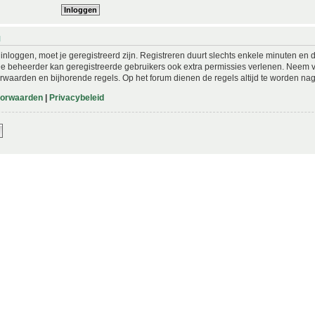
N
nloggen, moet je geregistreerd zijn. Registreren duurt slechts enkele minuten en 
De beheerder kan geregistreerde gebruikers ook extra permissies verlenen. Neem vo
rwaarden en bijhorende regels. Op het forum dienen de regels altijd te worden nag
oorwaarden
|
Privacybeleid