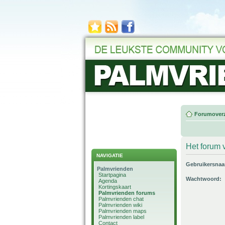
Forumoverz
Het forum v
NAVIGATIE
Gebruikersna
Palmvrienden
Startpagina
Wachtwoord:
Agenda
Kortingskaart
Palmvrienden forums
Palmvrienden chat
Palmvrienden wiki
Palmvrienden maps
Palmvrienden label
Contact