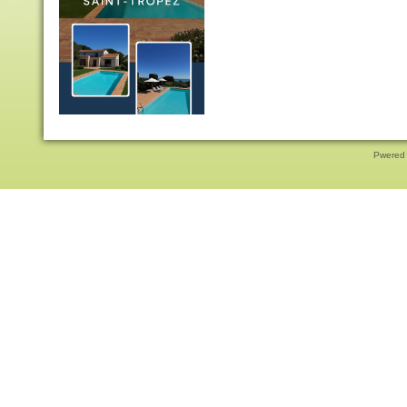
Pwered