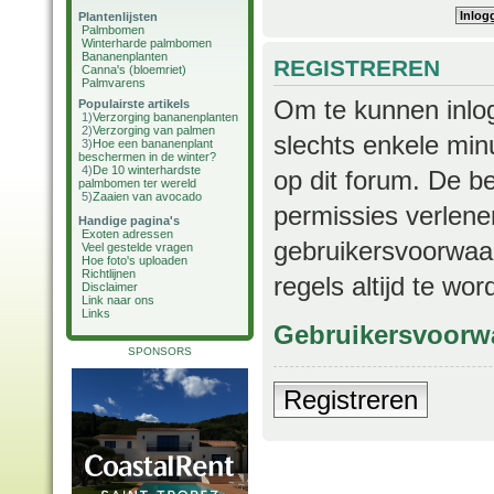
Plantenlijsten
Palmbomen
Winterharde palmbomen
Bananenplanten
REGISTREREN
Canna's (bloemriet)
Palmvarens
Om te kunnen inlog
Populairste artikels
1)
Verzorging bananenplanten
2)
Verzorging van palmen
slechts enkele min
3)
Hoe een bananenplant
beschermen in de winter?
4)
De 10 winterhardste
op dit forum. De b
palmbomen ter wereld
5)
Zaaien van avocado
permissies verlene
Handige pagina's
Exoten adressen
gebruikersvoorwaar
Veel gestelde vragen
Hoe foto's uploaden
Richtlijnen
regels altijd te wo
Disclaimer
Link naar ons
Links
Gebruikersvoorw
SPONSORS
Registreren