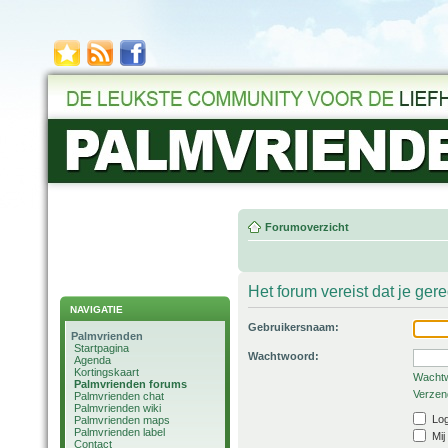
Forumoverzicht
Het forum vereist dat je ger
NAVIGATIE
Gebruikersnaam:
Palmvrienden
Startpagina
Wachtwoord:
Agenda
Kortingskaart
Wachtw
Palmvrienden forums
Verzend
Palmvrienden chat
Palmvrienden wiki
Log
Palmvrienden maps
Palmvrienden label
Mij
Contact