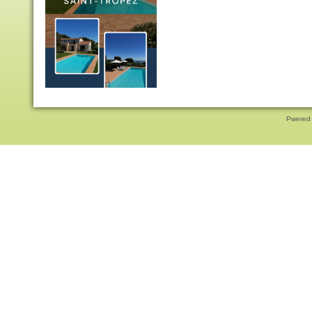
Pwered