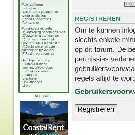
Plantenlijsten
Palmbomen
Winterharde palmbomen
Bananenplanten
REGISTREREN
Canna's (bloemriet)
Palmvarens
Om te kunnen inlog
Populairste artikels
1)
Verzorging bananenplanten
2)
Verzorging van palmen
slechts enkele min
3)
Hoe een bananenplant
beschermen in de winter?
4)
De 10 winterhardste
op dit forum. De b
palmbomen ter wereld
5)
Zaaien van avocado
permissies verlene
Handige pagina's
Exoten adressen
gebruikersvoorwaar
Veel gestelde vragen
Hoe foto's uploaden
Richtlijnen
regels altijd te wo
Disclaimer
Link naar ons
Links
Gebruikersvoorw
SPONSORS
Registreren