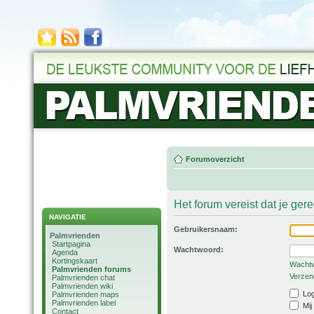
Forumoverzicht
Het forum vereist dat je ger
NAVIGATIE
Gebruikersnaam:
Palmvrienden
Startpagina
Wachtwoord:
Agenda
Kortingskaart
Wachtw
Palmvrienden forums
Verzend
Palmvrienden chat
Palmvrienden wiki
Log
Palmvrienden maps
Palmvrienden label
Mij
Contact