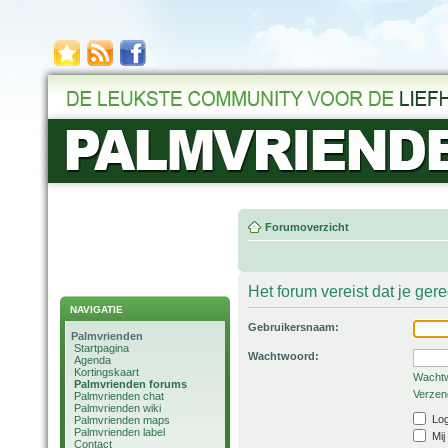
Forumoverzicht
Het forum vereist dat je ger
NAVIGATIE
Gebruikersnaam:
Palmvrienden
Startpagina
Wachtwoord:
Agenda
Kortingskaart
Wachtw
Palmvrienden forums
Verzend
Palmvrienden chat
Palmvrienden wiki
Log
Palmvrienden maps
Palmvrienden label
Mij
Contact