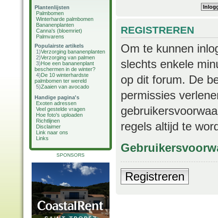
Plantenlijsten
Palmbomen
Winterharde palmbomen
Bananenplanten
REGISTREREN
Canna's (bloemriet)
Palmvarens
Om te kunnen inlog
Populairste artikels
1)
Verzorging bananenplanten
2)
Verzorging van palmen
slechts enkele min
3)
Hoe een bananenplant
beschermen in de winter?
4)
De 10 winterhardste
op dit forum. De b
palmbomen ter wereld
5)
Zaaien van avocado
permissies verlene
Handige pagina's
Exoten adressen
gebruikersvoorwaar
Veel gestelde vragen
Hoe foto's uploaden
Richtlijnen
regels altijd te wo
Disclaimer
Link naar ons
Links
Gebruikersvoorw
SPONSORS
Registreren