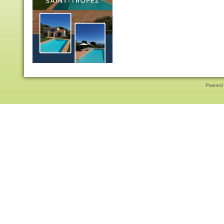
Pwered