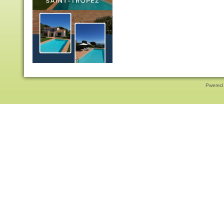
Pwered