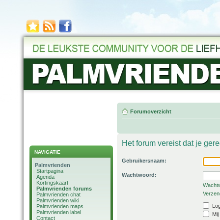
Forumoverzicht
Het forum vereist dat je ger
NAVIGATIE
Gebruikersnaam:
Palmvrienden
Startpagina
Wachtwoord:
Agenda
Kortingskaart
Wachtw
Palmvrienden forums
Verzend
Palmvrienden chat
Palmvrienden wiki
Log
Palmvrienden maps
Palmvrienden label
Mij
Contact