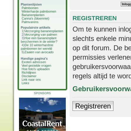
Plantenlijsten
Palmbomen
Winterharde palmbomen
Bananenplanten
REGISTREREN
Canna's (bloemriet)
Palmvarens
Om te kunnen inlog
Populairste artikels
1)
Verzorging bananenplanten
2)
Verzorging van palmen
slechts enkele min
3)
Hoe een bananenplant
beschermen in de winter?
4)
De 10 winterhardste
op dit forum. De b
palmbomen ter wereld
5)
Zaaien van avocado
permissies verlene
Handige pagina's
Exoten adressen
gebruikersvoorwaar
Veel gestelde vragen
Hoe foto's uploaden
Richtlijnen
regels altijd te wo
Disclaimer
Link naar ons
Links
Gebruikersvoorw
SPONSORS
Registreren