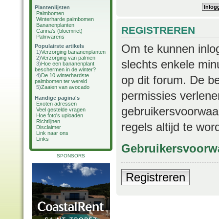
Plantenlijsten
Palmbomen
Winterharde palmbomen
Bananenplanten
REGISTREREN
Canna's (bloemriet)
Palmvarens
Om te kunnen inlog
Populairste artikels
1)
Verzorging bananenplanten
2)
Verzorging van palmen
slechts enkele min
3)
Hoe een bananenplant
beschermen in de winter?
4)
De 10 winterhardste
op dit forum. De b
palmbomen ter wereld
5)
Zaaien van avocado
permissies verlene
Handige pagina's
Exoten adressen
gebruikersvoorwaar
Veel gestelde vragen
Hoe foto's uploaden
Richtlijnen
regels altijd te wo
Disclaimer
Link naar ons
Links
Gebruikersvoorw
SPONSORS
Registreren