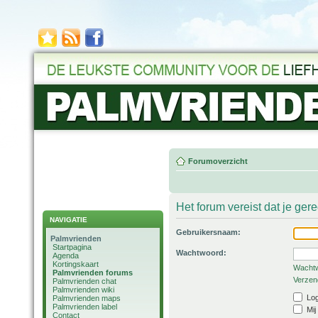
Forumoverzicht
Het forum vereist dat je ger
NAVIGATIE
Gebruikersnaam:
Palmvrienden
Startpagina
Wachtwoord:
Agenda
Kortingskaart
Wachtw
Palmvrienden forums
Verzend
Palmvrienden chat
Palmvrienden wiki
Log
Palmvrienden maps
Palmvrienden label
Mij
Contact