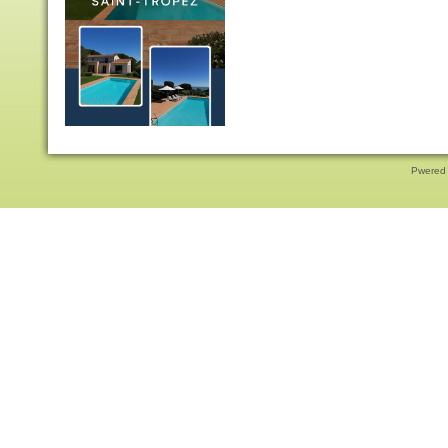
Pwered