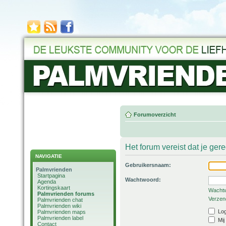
Forumoverzicht
Het forum vereist dat je ger
NAVIGATIE
Gebruikersnaam:
Palmvrienden
Startpagina
Wachtwoord:
Agenda
Kortingskaart
Wachtw
Palmvrienden forums
Verzend
Palmvrienden chat
Palmvrienden wiki
Log
Palmvrienden maps
Palmvrienden label
Mij
Contact