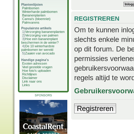
Plantenlijsten
Palmbomen
Winterharde palmbomen
Bananenplanten
REGISTREREN
Canna's (bloemriet)
Palmvarens
Om te kunnen inlog
Populairste artikels
1)
Verzorging bananenplanten
2)
Verzorging van palmen
slechts enkele min
3)
Hoe een bananenplant
beschermen in de winter?
4)
De 10 winterhardste
op dit forum. De b
palmbomen ter wereld
5)
Zaaien van avocado
permissies verlene
Handige pagina's
Exoten adressen
gebruikersvoorwaar
Veel gestelde vragen
Hoe foto's uploaden
Richtlijnen
regels altijd te wo
Disclaimer
Link naar ons
Links
Gebruikersvoorw
SPONSORS
Registreren