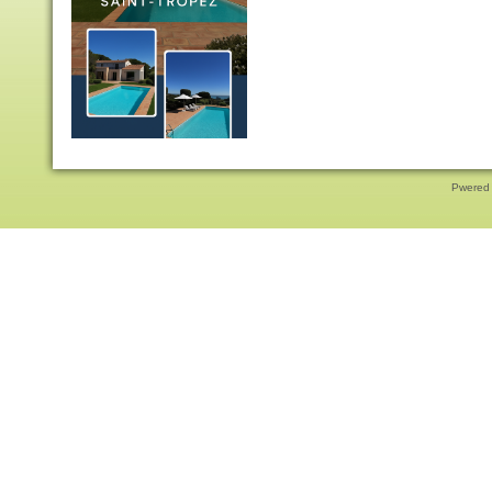
Pwered